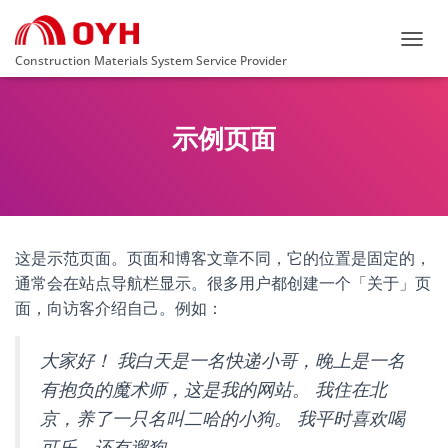
T
Construction Materials System Service Provider
O
G
G
示例页面
L
E
N
A
V
I
G
这是示范页面。页面和博客文章不同，它的位置是固定的，
A
通常会在站点导航栏显示。很多用户都创建一个「关于」页
T
I
面，向访客介绍自己。例如：
O
N
大家好！ 我白天是一名快递小哥，晚上是一名
有抱负的魔术师，这是我的网站。 我住在北
京，养了一只名叫二哈的小狗。 我平时喜欢喝
可乐，还有遛狗。